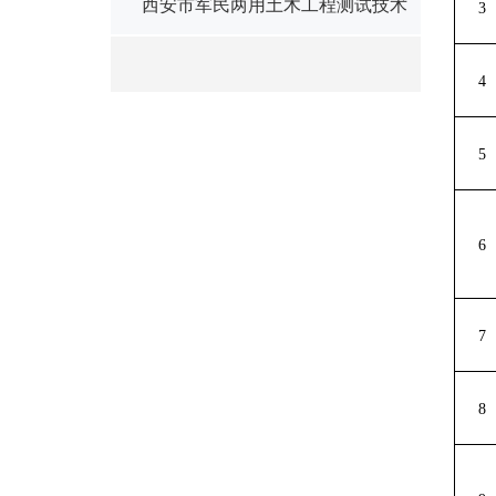
建造研究中心
西安市军民两用土木工程测试技术
3
与毁损分析重点实验室
4
5
6
7
8